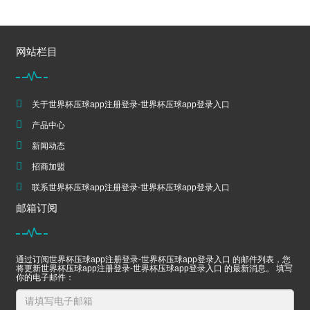
网站栏目
关于世界杯压球app注册登录-世界杯压球app登录入口
产品中心
新闻动态
招商加盟
联系世界杯压球app注册登录-世界杯压球app登录入口
邮箱订阅
通过订阅世界杯压球app注册登录-世界杯压球app登录入口 的邮件列表，您
将更新世界杯压球app注册登录-世界杯压球app登录入口 的最新消息。 填写
你的电子邮件：