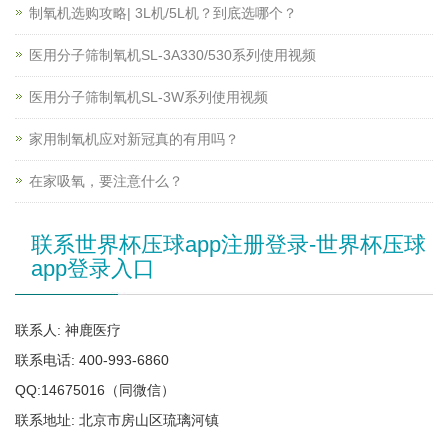
制氧机选购攻略| 3L机/5L机？到底选哪个？
医用分子筛制氧机SL-3A330/530系列使用视频
医用分子筛制氧机SL-3W系列使用视频
家用制氧机应对新冠真的有用吗？
在家吸氧，要注意什么？
联系世界杯压球app注册登录-世界杯压球
app登录入口
联系人: 神鹿医疗
联系电话: 400-993-6860
QQ:14675016（同微信）
联系地址: 北京市房山区琉璃河镇