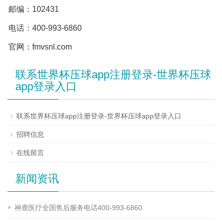
邮编：102431
电话：400-993-6860
官网：fmvsnl.com
联系世界杯压球app注册登录-世界杯压球
app登录入口
联系世界杯压球app注册登录-世界杯压球app登录入口
招聘信息
在线留言
新闻资讯
神鹿医疗全国售后服务电话400-993-6860