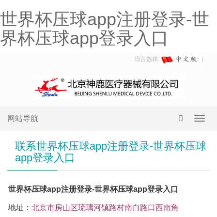
世界杯压球app注册登录-世
界杯压球app登录入口
语言选择:
网站导航
Toggl
navig
联系世界杯压球app注册登录-世界杯压球
app登录入口
世界杯压球app注册登录-世界杯压球app登录入口
地址：
北京市房山区琉璃河镇路村南白路口西南角